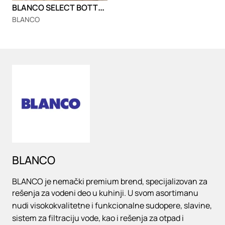
B
LANCO SELECT BOTTON II 30/2
BLANCO
Loading
BLANCO
BLANCO je nemački premium brend, specijalizovan za
rešenja za vodeni deo u kuhinji. U svom asortimanu
nudi visokokvalitetne i funkcionalne sudopere, slavine,
sistem za filtraciju vode, kao i rešenja za otpad i