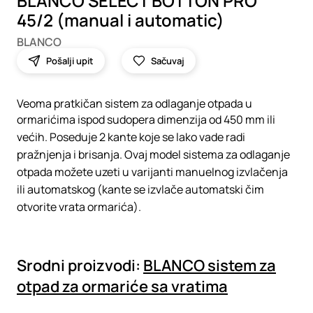
BLANCO SELECT BOTTON PRO
45/2 (manual i automatic)
BLANCO
Pošalji upit
Sačuvaj
Veoma pratkičan sistem za odlaganje otpada u
ormarićima ispod sudopera dimenzija od 450 mm ili
većih. Poseduje 2 kante koje se lako vade radi
pražnjenja i brisanja. Ovaj model sistema za odlaganje
otpada možete uzeti u varijanti manuelnog izvlačenja
ili automatskog (kante se izvlače automatski čim
otvorite vrata ormarića).
Srodni proizvodi:
BLANCO sistem za
otpad za ormariće sa vratima