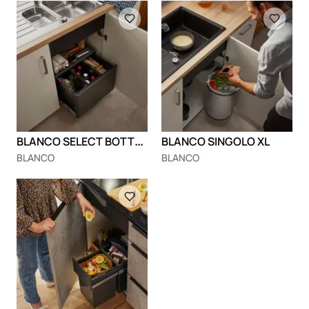
Loading
Loading
B
LANCO SELECT BOTTON 60/3 (manual i automatic)
BLANCO SINGOLO XL
BLANCO
BLANCO
Loading