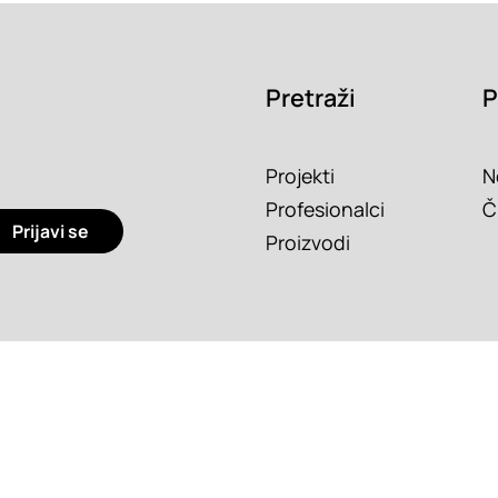
Pretraži
P
Projekti
N
Profesionalci
Č
Prijavi se
Proizvodi