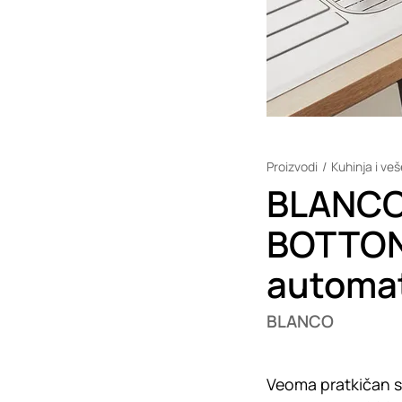
Proizvodi
Kuhinja i ve
BLANCO
BOTTON 
automat
BLANCO
Veoma pratkičan s