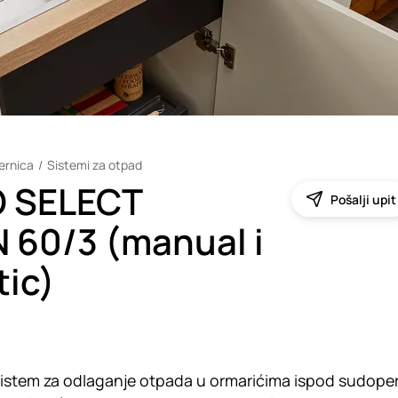
šernica
Sistemi za otpad
 SELECT
Pošalji upit
60/3 (manual i
ic)
istem za odlaganje otpada u ormarićima ispod sudope