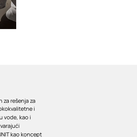
 za rešenja za
kokvalitetne i
u vode, kao i
tvarajući
 UNIT kao koncept