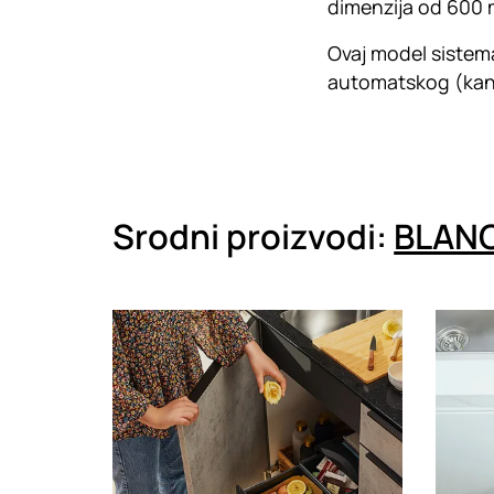
dimenzija od 600 m
Ovaj model sistema
automatskog (kant
Srodni proizvodi:
BLANC
Loading
Loadin