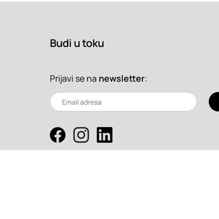
Budi u toku
Prijavi se na
newsletter
:
Copyright 2026. Super Prostor.
Uslovi korišćenja
Srbija
/
Hrvatska