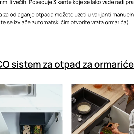
m ili većih. Poseduje 3 kante koje se lako vade radi praž
 za odlaganje otpada možete uzeti u varijanti manuelno
e se izvlače automatski čim otvorite vrata ormarića).
O sistem za otpad za ormariće
g
Loading