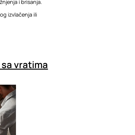
njenja i brisanja.
g izvlačenja ili
 sa vratima