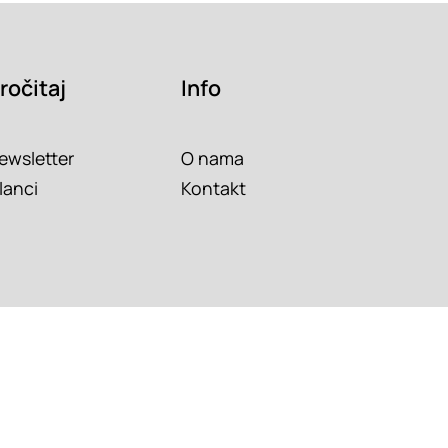
ročitaj
Info
ewsletter
O nama
lanci
Kontakt