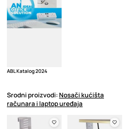
ABL Katalog 2024
Srodni proizvodi:
Nosači kućišta
računara i laptop uređaja
Loading
Loading