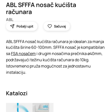
ABL SFFFA nosač kućišta
računara
ABL
Pošalji upit
Sačuvaj
ABL SFFFA nosač kućišta računara je idealan za manja
kućišta širine 60-100mm. SFFFA nosač je kompatibilan
sa
FSA nosačem
i drugim nosačima prečnika ø40mm,
podržavajući težinu kućišta računara do 10kg.
Istovremeno pruža mogućnost za jednostavnu
instalaciju.
Katalozi
Loading