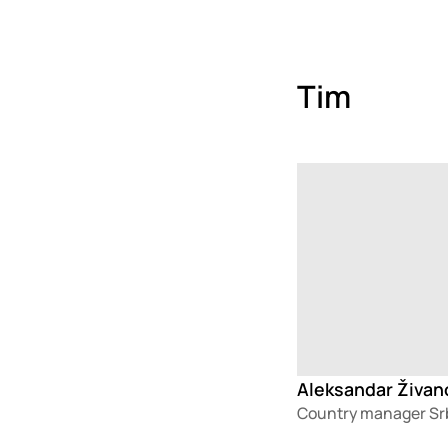
Tim
Loading
Aleksandar Živan
Country manager Srb