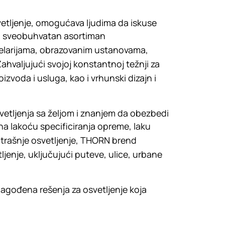
etljenje, omogućava ljudima da iskuse
udi sveobuhvatan asortiman
ancelarijama, obrazovanim ustanovama,
ahvaljujući svojoj konstantnoj težnji za
zvoda i usluga, kao i vrhunski dizajn i
vetljenja sa željom i znanjem da obezbedi
 na lakoću specificiranja opreme, laku
unutrašnje osvetljenje, THORN brend
enje, uključujući puteve, ulice, urbane
ilagođena rešenja za osvetljenje koja