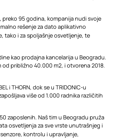
 preko 95 godina, kompanija nudi svoje
timalno rešenje za dato aplikativno
tako i za spoljašnje osvetljenje, te
dine kao prodajna kancelarija u Beogradu.
m od približno 40.000 m2, i otvorena 2018.
OBEL i THORN, dok se u TRIDONIC-u
pošljava više od 1.000 radnika različitih
o 50 zaposlenih. Naš tim u Beogradu pruža
ata osvetljenja za sve vrste unutrašnjeg i
 senzore, kontrolu i upravljanje,