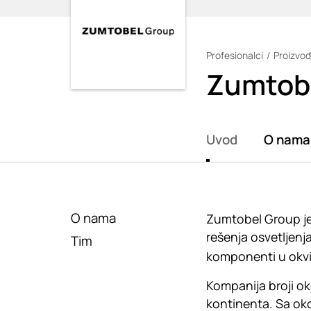
Profesionalci
Proizvođ
Loading
Zumtob
Uvod
O nama
O nama
Zumtobel Group je 
rešenja osvetljenj
Tim
komponenti u okv
Kompanija broji ok
kontinenta. Sa oko