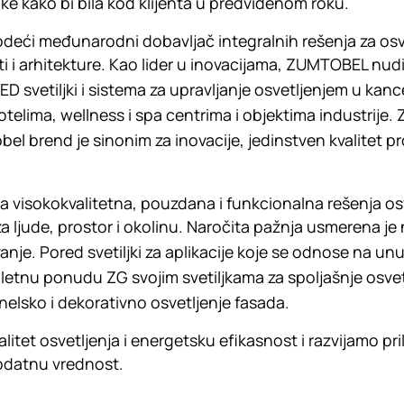
ke kako bi bila kod klijenta u predviđenom roku.
eći međunarodni dobavljač integralnih rešenja za osv
sti i arhitekture. Kao lider u inovacijama, ZUMTOBEL n
LED svetiljki i sistema za upravljanje osvetljenjem u k
elima, wellness i spa centrima i objektima industrije. Z
l brend je sinonim za inovacije, jedinstven kvalitet proi
 visokokvalitetna, pouzdana i funkcionalna rešenja os
za ljude, prostor i okolinu. Naročita pažnja usmerena je
avanje. Pored svetiljki za aplikacije koje se odnose na 
tnu ponudu ZG svojim svetiljkama za spoljašnje osvetlj
nelsko i dekorativno osvetljenje fasada.
litet osvetljenja i energetsku efikasnost i razvijamo pr
dodatnu vrednost.