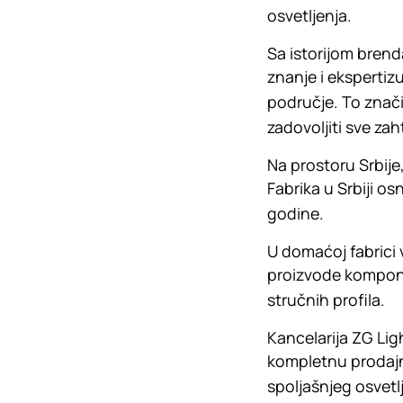
osvetljenja.
Sa istorijom bren
znanje i ekspertizu
područje. To znači
zadovoljiti sve za
Na prostoru Srbij
Fabrika u Srbiji o
godine.
U domaćoj fabrici
proizvode komponen
stručnih profila.
Kancelarija ZG Lig
kompletnu prodajnu 
spoljašnjeg osvetlj