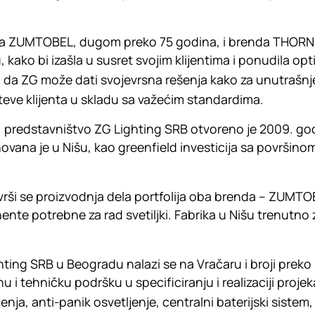
da ZUMTOBEL, dugom preko 75 godina, i brenda THORN,
, kako bi izašla u susret svojim klijentima i ponudila op
 da ZG može dati svojevrsna rešenja kako za unutrašnje, 
hteve klijenta u skladu sa važećim standardima.
e, predstavništvo ZG Lighting SRB otvoreno je 2009. go
snovana je u Nišu, kao
greenfield
investicija sa površino
 vrši se proizvodnja dela portfolija oba brenda – ZUMT
te potrebne za rad svetiljki. Fabrika u Nišu trenutno za
hting SRB u Beogradu nalazi se na Vračaru i broji prek
i tehničku podršku u specificiranju i realizaciji projek
enja, anti-panik osvetljenje, centralni baterijski sistem,