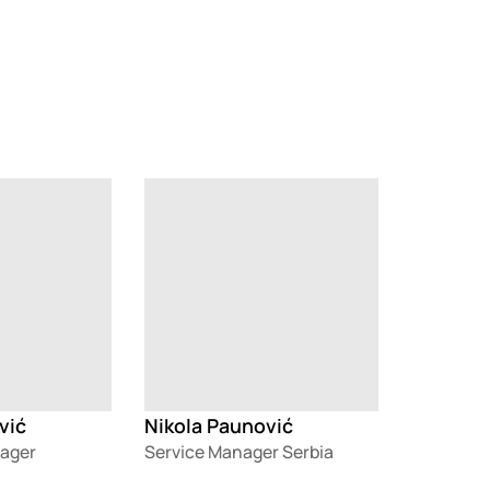
Loading
vić
Nikola Paunović
nager
Service Manager Serbia