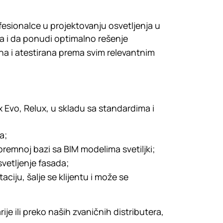
ofesionalce u projektovanju osvetljenja u
ja i da ponudi optimalno rešenje
ana i atestirana prema svim relevantnim
 Evo, Relux, u skladu sa standardima i
a;
spremnoj bazi sa BIM modelima svetiljki;
svetljenje fasada;
iju, šalje se klijentu i može se
e ili preko naših zvaničnih distributera,