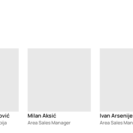
Loading
Loading
ović
Milan Aksić
Ivan Arsenije
ija
Area Sales Manager
Area Sales Ma