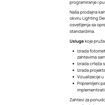
programiranje i pu
Naša prodajna kanc
okviru Lighting De
osvetljenja sa opr
standardima.
Usluge
koje pruža
Izrada fotomet
zahtevima samo
Izrada crteža 
Izrada projekta
Vizualizacije u
Pripremljeni p
implementirati
Zahtevi za ponudom