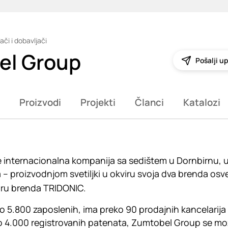
ači i dobavljači
el Group
Pošalji up
Proizvodi
Projekti
Članci
Katalozi
internacionalna kompanija sa sedištem u Dornbirnu, u Au
a – proizvodnjom svetiljki u okviru svoja dva brenda os
iru brenda TRIDONIC.
o 5.800 zaposlenih, ima preko 90 prodajnih kancelarija 
 4.000 registrovanih patenata, Zumtobel Group se može