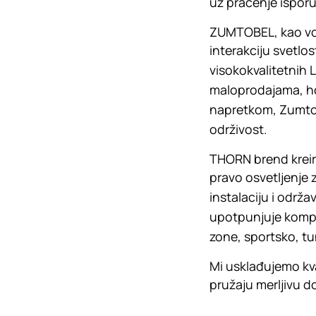
uz praćenje isporu
ZUMTOBEL, kao vod
interakciju svetlo
visokokvalitetnih 
maloprodajama, hot
napretkom, Zumtobe
održivost.
THORN brend kreira
pravo osvetljenje 
instalaciju i održ
upotpunjuje komple
zone, sportsko, tu
Mi usklađujemo kva
pružaju merljivu 