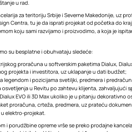
štanje u rad.
elarija za teritoriju Srbije i Severne Makedonije, uz pr
sign Centra, tu je da isprati projekat od početka do kra
emom koju sami razvijamo i proizvodimo, a koja je ispit
mo su besplatne i obuhvataju sledeće:
rijskog proračuna u softverskim paketima Dialux, Dialux
g projekta i investitora, uz uklapanje u dati budžet;
sa legendom i pozicijama svetiljki, predmera i predračun
 osvetljenja u Revitu po zahtevu klijenta, zahvaljujući 
 Dialux EVO ili 3D Max ukoliko je u pitanju dekorativno o
aket proračuna, crteža, predmera, uz prateću dokumentac
 u elektro-projekat.
 i porudžbine opreme vrše se preko prodajne kancelarij