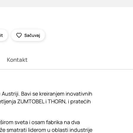
it
Sačuvaj
Kontakt
striji. Bavi se kreiranjem inovativnih
vetljenja ZUMTOBEL i THORN, i pratećih
širom sveta i osam fabrika na dva
 smatrati liderom u oblasti industrije