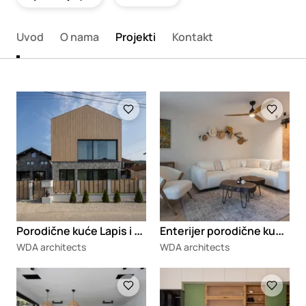
Uvod
O nama
Projekti
Kontakt
Loading
Loading
P
orodične kuće Lapis i Lignum
E
nterijer porodične kuće Lapis
WDA architects
WDA architects
Loading
Loading