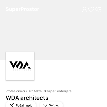
Loading
Loading
Profesionalci
Arhitekte i dizajneri enterijera
WDA architects
Pošalji upit
Sačuvaj