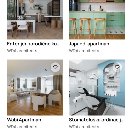
E
nterijer porodične kuće Lignum
Japandi apartman
WDA architects
WDA architects
Loading
Loading
S
tomatološka ordinacija DN dent
Wabi Apartman
WDA architects
WDA architects