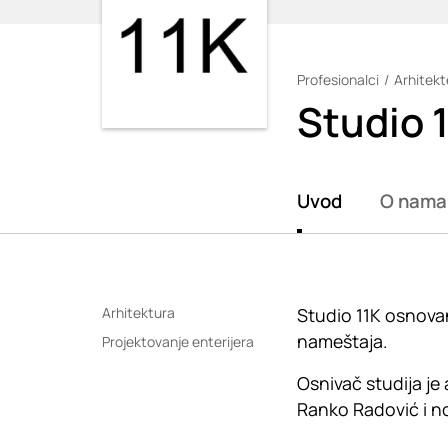
Profesionalci
Arhitekte
Loading
Studio 
Uvod
O nama
Arhitektura
Studio 11K osnovan
nameštaja.
Projektovanje enterijera
Osnivač studija j
Ranko Radović i n