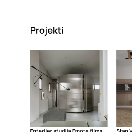
Projekti
Loading
Loadin
Enterijer studija Emote films
Stan 