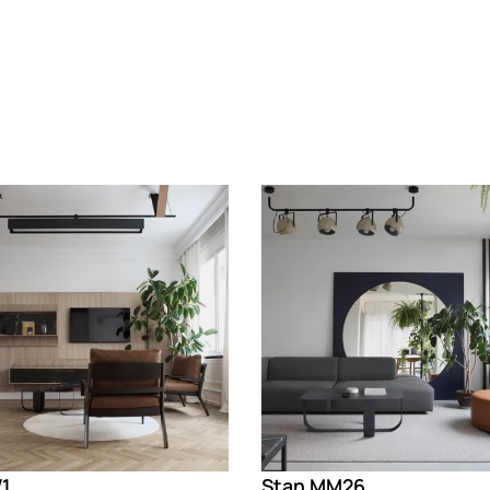
g
Loading
V1
Stan MM26