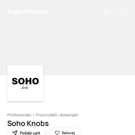
Loading
Loading
Profesionalci
Proizvođači i dobavljači
Soho Knobs
Pošalji upit
Sačuvaj