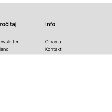
ročitaj
Info
ewsletter
O nama
lanci
Kontakt