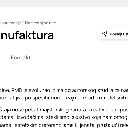
i opremanje
Nameštaj po meri
nufaktura
Pošalji up
Kontakt
ne, RMD je evoluirao iz malog autorskog studija za nam
znatljivu po specifičnom dizajnu i izradi kompleksnih e
taja nose pečat majstorskog zanata, kreativnosti i po
ektama i izvođačima, stekli smo iskustvo koje nam omog
ama i estetskim preferencijama klijenata, pružajući re