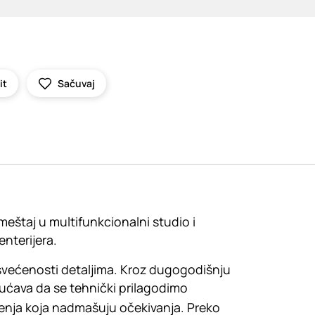
it
Sačuvaj
eštaj u multifunkcionalni studio i
nterijera.
svećenosti detaljima. Kroz dugogodišnju
ućava da se tehnički prilagodimo
šenja koja nadmašuju očekivanja. Preko