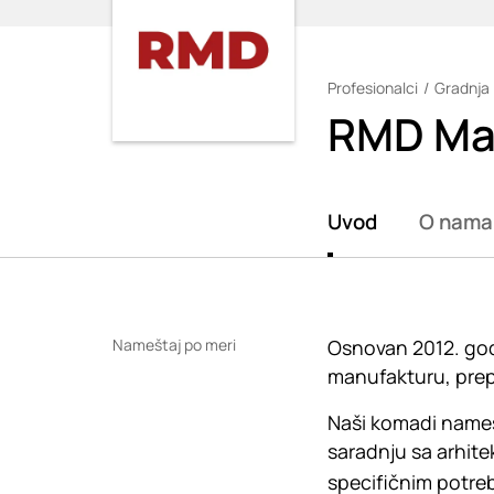
Profesionalci
Gradnja 
Loading
RMD Ma
Uvod
O nama
Nameštaj po meri
Osnovan 2012. godi
manufakturu, prepo
Naši komadi nameš
saradnju sa arhit
specifičnim potreb