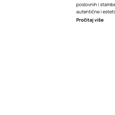
poslovnih i stambe
autentične i estet
Pročitaj više