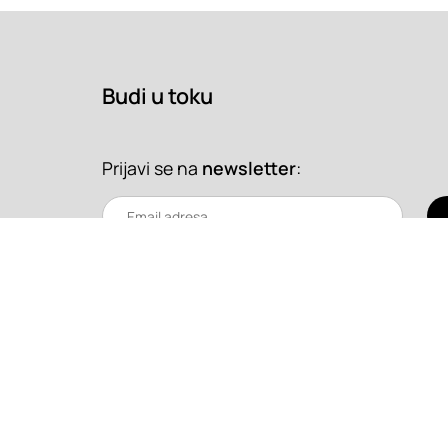
Budi u toku
Prijavi se na
newsletter
:
Copyright 2026. Super Prostor.
Uslovi korišćenja
Srbija
/
Hrvatska