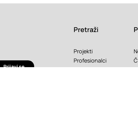
Pretraži
P
Projekti
N
Profesionalci
Č
Prijavi se
Proizvodi