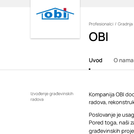
Profesionalci
Gradnja 
Loading
OBI
Uvod
O nama
Izvođenje građevinskih
Kompanija OBI doo
radova
radova, rekonstruk
Poslovanje je usa
Pored toga, naši z
građevinskih proje