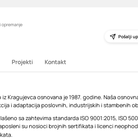
i opremanje
Pošalji up
Projekti
Kontakt
 iz Kragujevca osnovana je 1987. godine. Naša osnovna
cija i adaptacija poslovnih, industrijskih i stambenih ob
glašeno sa zahtevima standarda ISO 9001:2015, ISO 5000
aposleni su nosioci brojnih sertifikata i licenci neophod
kata.