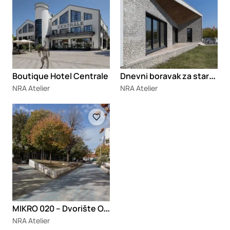
D
nevni boravak za stara lica u Golubovcima
Boutique Hotel Centrale
NRA Atelier
NRA Atelier
Loading
M
IKRO 020 – Dvorište O.Š. „Savo Pejanović“
NRA Atelier