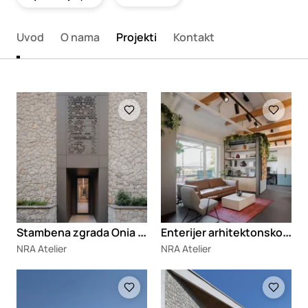
Uvod
O nama
Projekti
Kontakt
Loading
Loading
S
tambena zgrada Onia Exceptional Homes
E
nterijer arhitektonskog biroa Studio 315
NRA Atelier
NRA Atelier
Loading
Loading