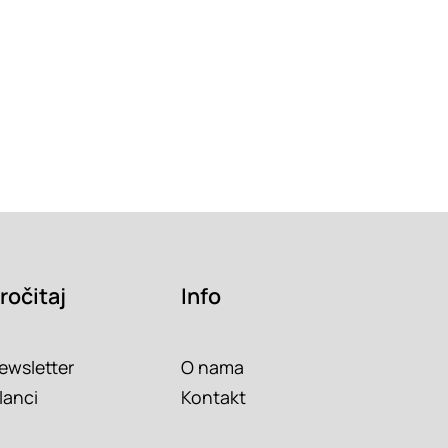
ročitaj
Info
ewsletter
O nama
lanci
Kontakt