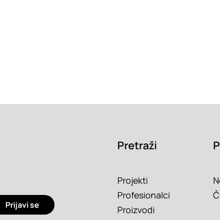
Pretraži
P
Projekti
N
Profesionalci
Č
Prijavi se
Proizvodi