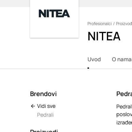
Profesionalci
Proizvođ
Loading
NITEA
Uvod
O nama
Brendovi
Pedra
Vidi sve
Pedral
poslov
Pedrali
izrađe
Proizvodi