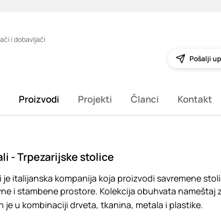
ači i dobavljači
Pošalji up
Proizvodi
Projekti
Članci
Kontakt
li - Trpezarijske stolice
i je italijanska kompanija koja proizvodi savremene stol
ne i stambene prostore. Kolekcija obuhvata nameštaj z
n je u kombinaciji drveta, tkanina, metala i plastike.