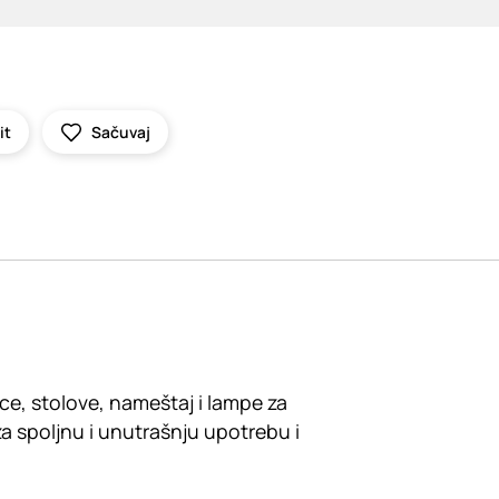
it
Sačuvaj
ice, stolove, nameštaj i lampe za
a spoljnu i unutrašnju upotrebu i