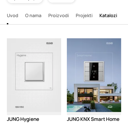
Uvod
O nama
Proizvodi
Projekti
Katalozi
K
Loading
Loading
JUNG Hygiene
JUNG KNX Smart Home