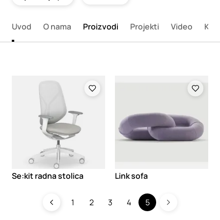
Uvod
O nama
Proizvodi
Projekti
Video
Kon
Loading
Loading
Se:kit radna stolica
Link sofa
1
2
3
4
5