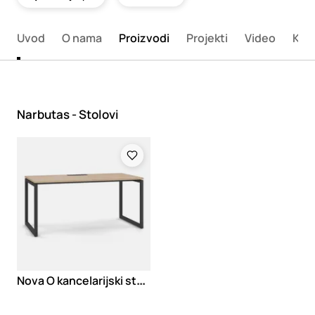
Uvod
O nama
Proizvodi
Projekti
Video
Kon
Narbutas - Stolovi
Loading
N
ova O kancelarijski stolovi