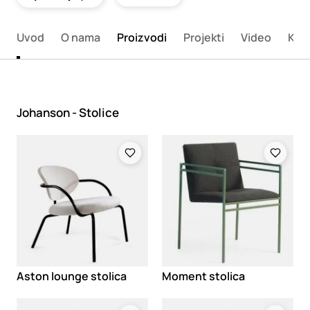
Uvod
O nama
Proizvodi
Projekti
Video
Kon
Johanson - Stolice
Loading
Loading
Aston lounge stolica
Moment stolica
Loading
Loading