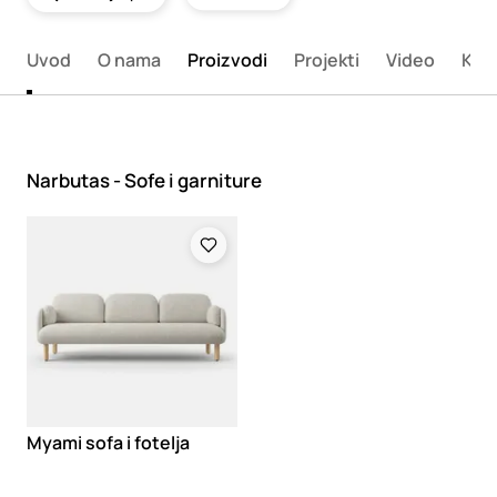
Uvod
O nama
Proizvodi
Projekti
Video
Kon
Narbutas - Sofe i garniture
Loading
Myami sofa i fotelja