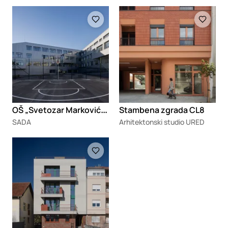
Loading
Loading
O
Š „Svetozar Marković” u Sjenici
Stambena zgrada CL8
SADA
Arhitektonski studio URED
Loading