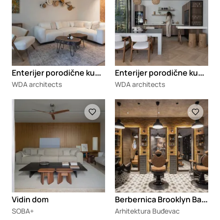
E
nterijer porodične kuće Lapis
E
nterijer porodične kuće Lignum
WDA architects
WDA architects
Loading
Loading
B
erbernica Brooklyn Barber
Vidin dom
SOBA+
Arhitektura Buđevac