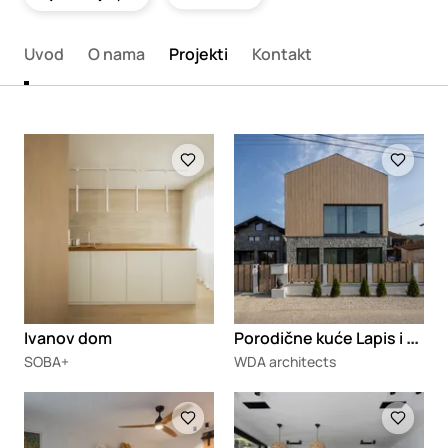
Uvod
O nama
Projekti
Kontakt
Loading
Loading
P
orodične kuće Lapis i Lignum
Ivanov dom
SOBA+
WDA architects
Loading
Loading