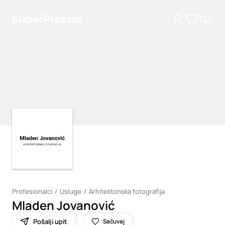
Loading
Loading
Profesionalci
Usluge
Arhitektonska fotografija
Mladen Jovanović
Pošalji upit
Sačuvaj