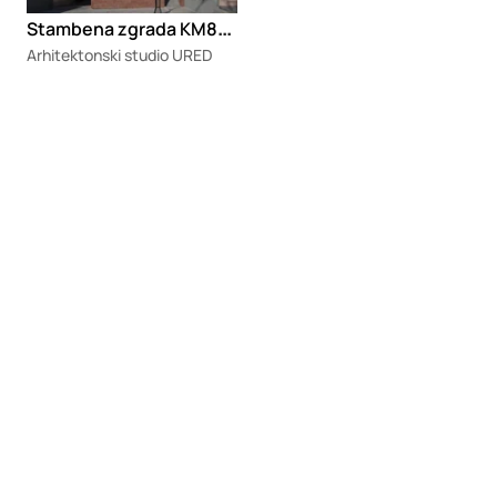
S
tambena zgrada KM88 Acero Rosso
Arhitektonski studio URED