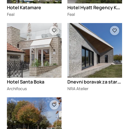
H
otel Hyatt Regency Kotor Bay Resort
Hotel Katamare
Feal
Feal
Loading
Loading
D
nevni boravak za stara lica u Golubovcima
Hotel Santa Boka
Archifocus
NRA Atelier
Loading