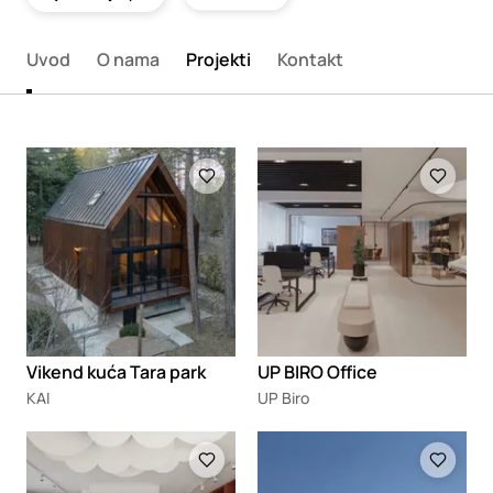
Uvod
O nama
Projekti
Kontakt
Loading
Loading
Vikend kuća Tara park
UP BIRO Office
KAI
UP Biro
Loading
Loading