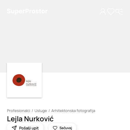
Loading
Loading
Profesionalci
Usluge
Arhitektonska fotografija
Lejla Nurković
Pošalji upit
Sačuvaj