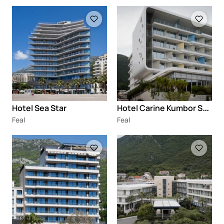
Loading
Loading
H
otel Carine Kumbor Superior
Hotel Sea Star
Feal
Feal
Loading
Loading