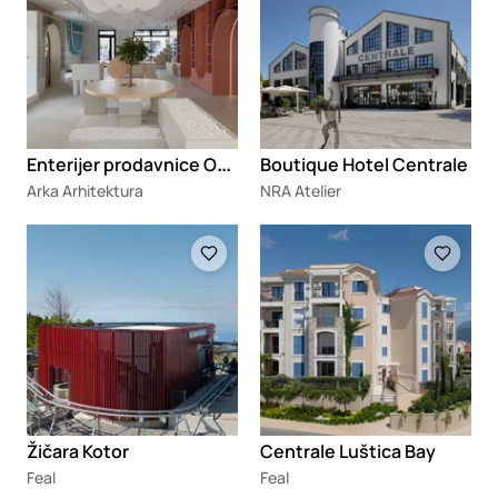
E
nterijer prodavnice Oblak i sunce
Boutique Hotel Centrale
Arka Arhitektura
NRA Atelier
Loading
Loading
Žičara Kotor
Centrale Luštica Bay
Feal
Feal