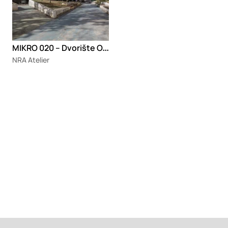
M
IKRO 020 – Dvorište O.Š. „Savo Pejanović“
NRA Atelier