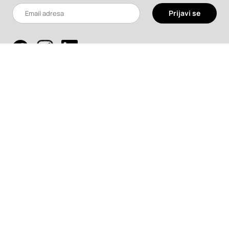
Prijavi se
Pretraži
Projekti
Profesionalci
Proizvodi
Pročitaj
Newsletter
Članci