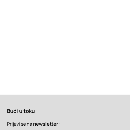
Budi u toku
newsletter
:
Prijavi se na