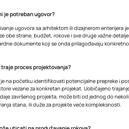
mi je potreban ugovor?
ivanje ugovora sa arhitektom ili dizajnerom enterijera j
e obe strane, budžet, rokove i sve druge važne detalje,
rdne dokumente koji se onda prilagođavaju konkretno
 traje proces projektovanja?
je na početku identifikovati potencijalne prepreke i pos
ktore vezane za konkretan projekat. Uobičajeno trajanj
daje završenog projekta, može biti od jednog do nekol
ranja stana, ili duže za projekte veće kompleksnosti.
ože uticati na produžavanje rokova?