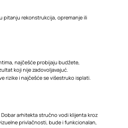
u pitanju rekonstrukcija, opremanje ili
ntima, najčešće probijaju budžete,
ltat koji nije zadovoljavajuć.
izike i najčešće se višestruko isplati.
 Dobar arhitekta stručno vodi klijenta kroz
vizuelne privlačnosti, bude i funkcionalan,