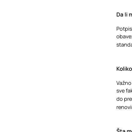
Da li 
Potpis
obavez
standa
Koliko
Važno 
sve fa
do pre
renovi
Šta m