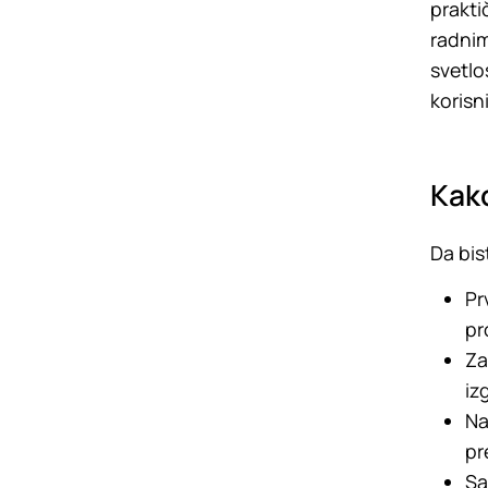
prakti
radnim
svetlo
korisn
Kako
Da bis
Pr
pro
Za
iz
Na
pr
Sa