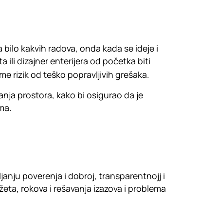
 bilo kakvih radova, onda kada se ideje i
a ili dizajner enterijera od početka biti
ime rizik od teško popravljivih grešaka.
vanja prostora, kako bi osigurao da je
ma.
anju poverenja i dobroj, transparentnojj i
eta, rokova i rešavanja izazova i problema