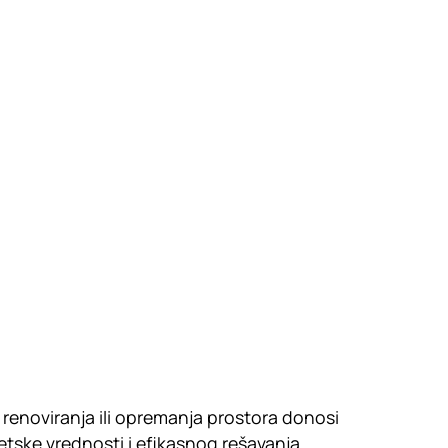
, renoviranja ili opremanja prostora donosi
tetske vrednosti i efikasnog rešavanja