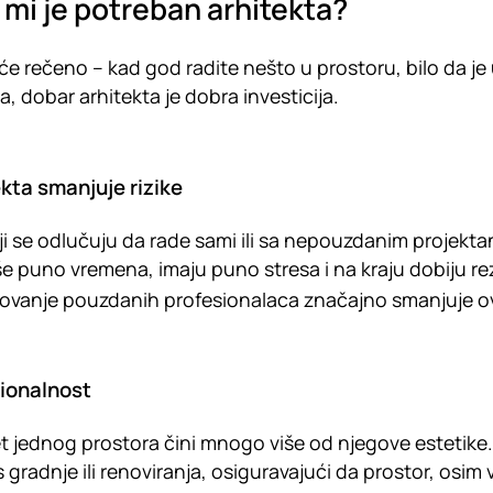
i mi je potreban arhitekta?
će rečeno – kad god radite nešto u prostoru, bilo da je 
a, dobar arhitekta je dobra investicija.
kta smanjuje rizike
ji se odlučuju da rade sami ili sa nepouzdanim projekta
e puno vremena, imaju puno stresa i na kraju dobiju rezu
vanje pouzdanih profesionalaca značajno smanjuje ove r
ionalnost
et jednog prostora čini mnogo više od njegove estetike.
 gradnje ili renoviranja, osiguravajući da prostor, osim 