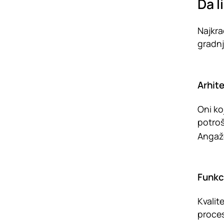
Da l
Najkra
gradnj
Arhite
Oni ko
potroš
Angažo
Funkc
Kvalit
proces