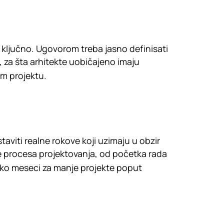
e ključno. Ugovorom treba jasno definisati
 za šta arhitekte uobičajeno imaju
m projektu.
taviti realne rokove koji uzimaju u obzir
e procesa projektovanja, od početka rada
iko meseci za manje projekte poput