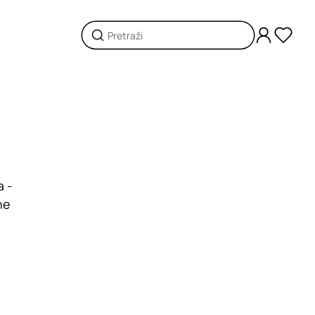
a -
ne