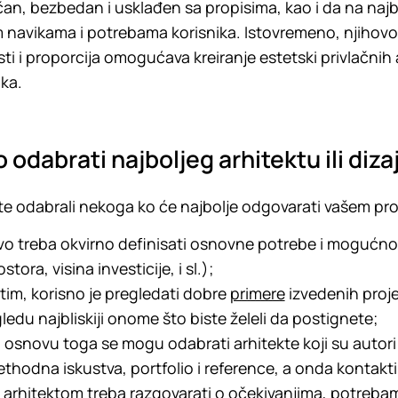
čan, bezbedan i usklađen sa propisima, kao i da na najb
 navikama i potrebama korisnika. Istovremeno, njihovo 
sti i proporcija omogućava kreiranje estetski privlačnih 
ika.
 odabrati najboljeg arhitektu ili diza
te odabrali nekoga ko će najbolje odgovarati vašem pro
vo treba okvirno definisati osnovne potrebe i mogućnost
stora, visina investicije, i sl.);
tim, korisno je pregledati dobre
primere
izvedenih proje
gledu najbliskiji onome što biste želeli da postignete;
 osnovu toga se mogu odabrati arhitekte koji su autori 
ethodna iskustva, portfolio i reference, a onda kontaktira
 arhitektom treba razgovarati o očekivanjima, potreba