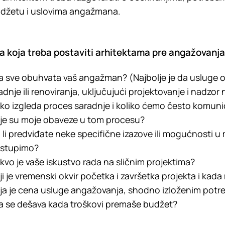
džetu i uslovima angažmana.
ja koja treba postaviti arhitektama pre angažovanja
a sve obuhvata vaš angažman? (Najbolje je da usluge 
adnje ili renoviranja, uključujući projektovanje i nadzo
ko izgleda proces saradnje i koliko ćemo često komunic
je su moje obaveze u tom procesu?
 li predviđate neke specifične izazove ili mogućnosti u
istupimo?
kvo je vaše iskustvo rada na sličnim projektima?
ji je vremenski okvir početka i završetka projekta i kad
ja je cena usluge angažovanja, shodno izloženim pot
a se dešava kada troškovi premaše budžet?