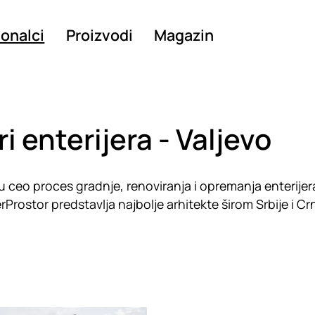
ionalci
Proizvodi
Magazin
ri enterijera - Valjevo
u u ceo proces gradnje, renoviranja i opremanja enterijer
Prostor predstavlja najbolje arhitekte širom Srbije i Cr
g