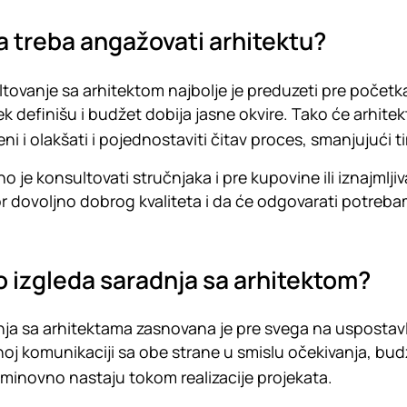
 treba angažovati arhitektu?
tovanje sa arhitektom najbolje je preduzeti pre početka
tek definišu i budžet dobija jasne okvire. Tako će arhitekt
eni i olakšati i pojednostaviti čitav proces, smanjujući t
no je konsultovati stručnjaka i pre kupovine ili iznajmlji
r dovoljno dobrog kvaliteta i da će odgovarati potreba
 izgleda saradnja sa arhitektom?
ja sa arhitektama zasnovana je pre svega na uspostavlj
oj komunikaciji sa obe strane u smislu očekivanja, budž
eminovno nastaju tokom realizacije projekata.