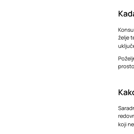
Kada
Konsul
želje 
uključ
Poželj
prosto
Kako
Saradn
redovn
koji n