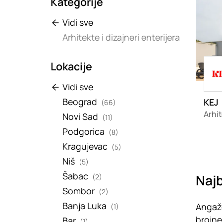
Kategorije
Vidi sve
Arhitekte i dizajneri enterijera
Load
Lokacije
Vidi sve
Beograd
KEJ
(66)
Arhit
Novi Sad
(11)
Podgorica
(8)
Kragujevac
(5)
Niš
(5)
Šabac
Najb
(2)
Sombor
(2)
Banja Luka
Angažo
(1)
brojne
Bar
(1)