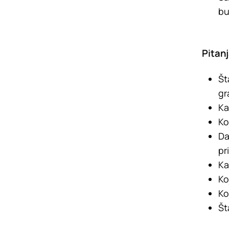
bu
Pitan
Št
gr
Ka
Ko
Da
pr
Ka
Ko
Ko
Št