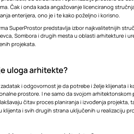
ma. Čak i onda kada angažovanje licenciranog stručnja
nja enterijera, ono je i te kako poželjno i korisno.
rma SuperProstor predstavlja izbor najkvalitetnijih str
evca, Sombora i drugih mesta u oblasti arhitekture i ure
enih projekata.
je uloga arhitekte?
 zadatak i odgovornost je da potrebe i želje klijenata i k
onalne prostore. I ne samo da svojom arhitektonskom p
olakšavaju čitav proces planiranja i izvođenja projekta, 
 klijenta i svih drugih strana uključenih u realizaciju pr