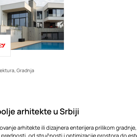
ing
ektura, Gradnja
olje arhitekte u Srbiji
vanje arhitekte ili dizajnera enterijera prilikom gradnje
 prednosti, od stručnosti i optimizacije prostora do es