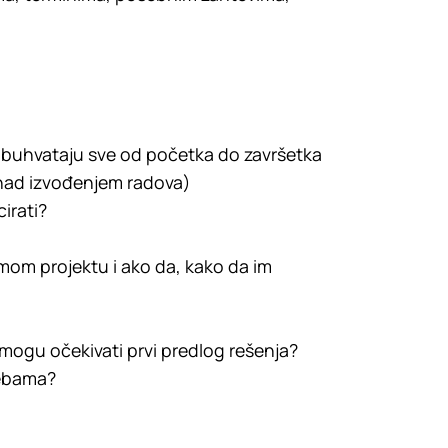
obuhvataju sve od početka do završetka
r nad izvođenjem radova)
irati?
 mom projektu i ako da, kako da im
a mogu očekivati prvi predlog rešenja?
rebama?