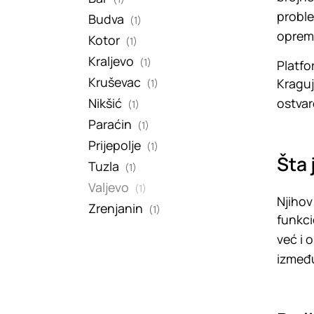
proble
Budva
(1)
oprema
Kotor
(1)
Kraljevo
(1)
Platfo
Kruševac
Kraguj
(1)
Nikšić
ostvar
(1)
Paraćin
(1)
Prijepolje
(1)
Šta 
Tuzla
(1)
Valjevo
(1)
Njihov
Zrenjanin
(1)
funkci
već i 
između