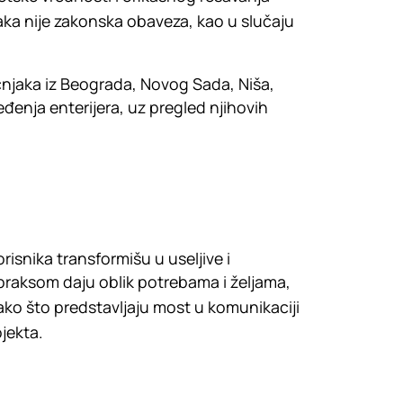
ka nije zakonska obaveza, kao u slučaju
učnjaka iz Beograda, Novog Sada, Niša,
đenja enterijera, uz pregled njihovih
orisnika transformišu u useljive i
raksom daju oblik potrebama i željama,
tako što predstavljaju most u komunikaciji
ojekta.