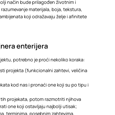
olji način bude prilagođen životnim i
razumevanje materijala, boja, tekstura,
ambijenata koji odražavaju želje i afinitete
jnera enterijera
jektu, potrebno je proći nekoliko koraka:
i projekta (funkcionalni zahtevi, veličina
kata kod nas i pronaći one koji su po tipu i
tih projekata, potom razmotriti njihova
ti one koji ostavljaju najbolji utisak;
ma, terminima, posebnim zahtevima,