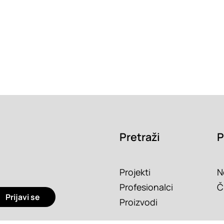
Pretraži
P
Projekti
N
Profesionalci
Č
Prijavi se
Proizvodi