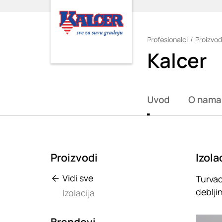
Profesionalci
Proizvođ
Loading
Kalcer
Uvod
O nama
Proizvodi
Izola
Vidi sve
Turvac
deblji
Izolacija
Loadin
Brendovi