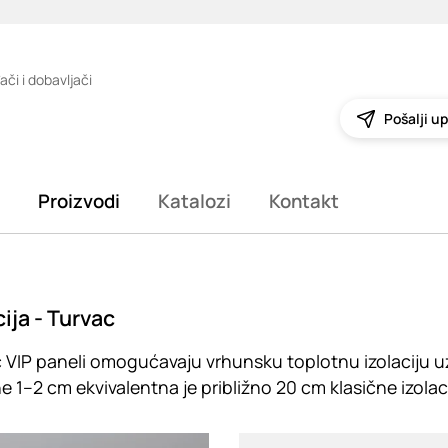
ači i dobavljači
Pošalji up
Proizvodi
Katalozi
Kontakt
cija - Turvac
 VIP paneli omogućavaju vrhunsku toplotnu izolaciju uz
ne 1–2 cm ekvivalentna je približno 20 cm klasične izol
g
Loading