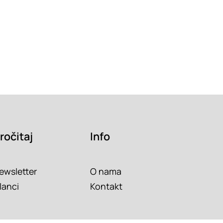
ročitaj
Info
ewsletter
O nama
lanci
Kontakt