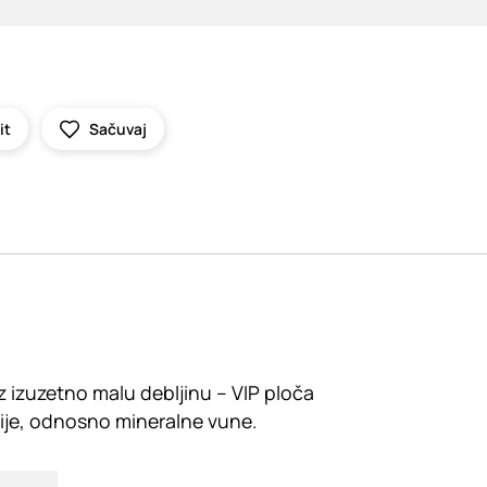
it
Sačuvaj
 izuzetno malu debljinu – VIP ploča
acije, odnosno mineralne vune.