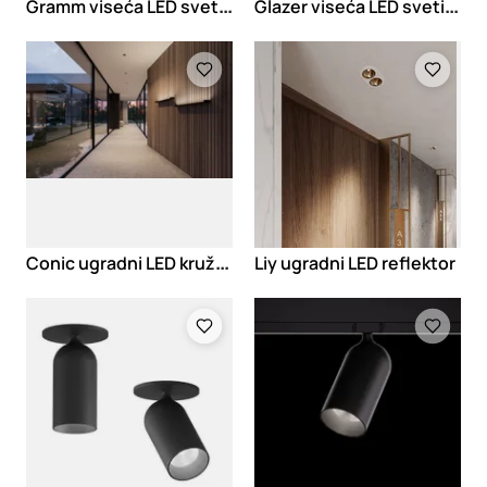
G
ramm viseća LED svetiljka
G
lazer viseća LED svetiljka
Loading
Loading
C
onic ugradni LED kružni reflektor
Liy ugradni LED reflektor
Loading
Loading