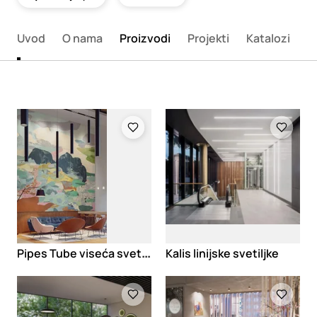
Uvod
O nama
Proizvodi
Projekti
Katalozi
K
Loading
Loading
P
ipes Tube viseća svetiljka
Kalis linijske svetiljke
Loading
Loading