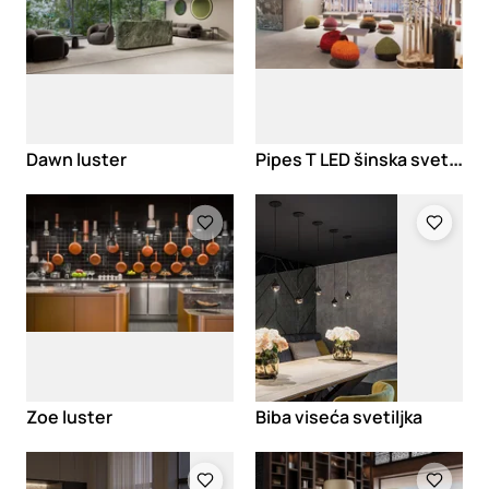
P
ipes T LED šinska svetiljka
Dawn luster
Loading
Loading
Zoe luster
Biba viseća svetiljka
Loading
Loading