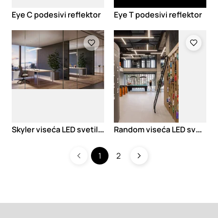
Eye C podesivi reflektor
Eye T podesivi reflektor
Loading
Loading
S
kyler viseća LED svetiljka
R
andom viseća LED svetiljka
1
2