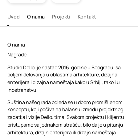
Uvod
O nama
Projekti
Kontakt
O nama
Nagrade
Studio Dello. je nastao 2016. godine u Beogradu, sa
poljem delovanja u oblastima arhitekture, dizajna
enterijera i dizajna nameštaja kako u Srbiji, tako i u
inostranstvu.
Suština našeg rada ogleda se u dobro promišljenom
konceptu, koji počiva na balansu između projektnog
zadatka i vizije Dello. tima. Svakom projektu i klijentu
pristupamo sa jednakom strašću, bilo da je u pitanju
arhitektura, dizajn enterijera ili dizajn nameštaja.