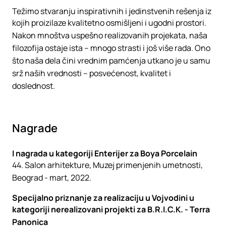
Težimo stvaranju inspirativnih i jedinstvenih rešenja iz
kojih proizilaze kvalitetno osmišljeni i ugodni prostori.
Nakon mnoštva uspešno realizovanih projekata, naša
filozofija ostaje ista – mnogo strasti i još više rada. Ono
što naša dela čini vrednim pamćenja utkano je u samu
srž naših vrednosti – posvećenost, kvalitet i
doslednost.
Nagrade
I nagrada u kategoriji Enterijer za Boya Porcelain
44. Salon arhitekture, Muzej primenjenih umetnosti,
Beograd - mart, 2022.
Specijalno priznanje za realizaciju u Vojvodini u
kategoriji nerealizovani projekti za B.R.I.C.K. - Terra
Panonica