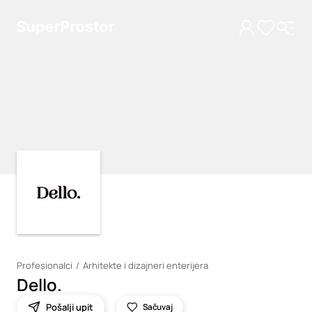
Loading
Loading
Profesionalci
Arhitekte i dizajneri enterijera
Dello.
Pošalji upit
Sačuvaj