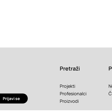
Pretraži
P
Projekti
N
Profesionalci
Č
Prijavi se
Proizvodi