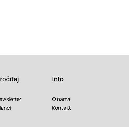
ročitaj
Info
ewsletter
O nama
lanci
Kontakt