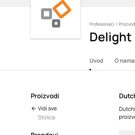
Profesionalci
Proizvođ
Loading
Delight
Uvod
O nama
Proizvodi
Dutch
Vidi sve
Dutchb
proizv
Stolice
Loadin
Brendovi