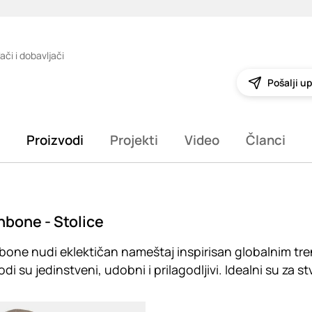
ači i dobavljači
Pošalji up
Proizvodi
Projekti
Video
Članci
bone - Stolice
one nudi eklektičan nameštaj inspirisan globalnim tren
odi su jedinstveni, udobni i prilagodljivi. Idealni su za 
g