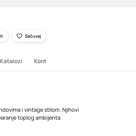
it
Sačuvaj
Katalozi
Kontakt
dovima i vintage stilom. Njihovi
stvaranje toplog ambijenta.