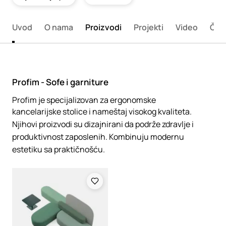
Uvod
O nama
Proizvodi
Projekti
Video
Član
Profim - Sofe i garniture
Profim je specijalizovan za ergonomske
kancelarijske stolice i nameštaj visokog kvaliteta.
Njihovi proizvodi su dizajnirani da podrže zdravlje i
produktivnost zaposlenih. Kombinuju modernu
estetiku sa praktičnošću.
Loading