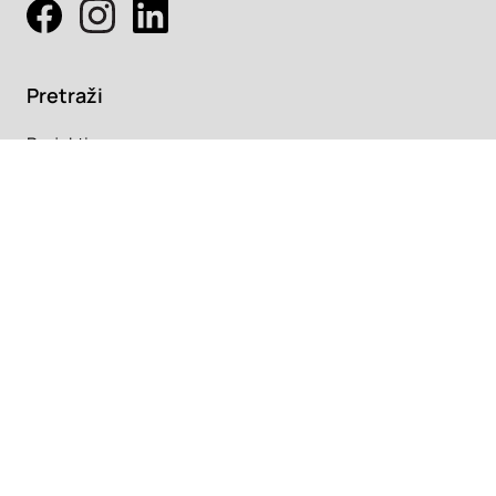
Pretraži
Projekti
Profesionalci
Proizvodi
Pročitaj
Newsletter
Članci
Info
O nama