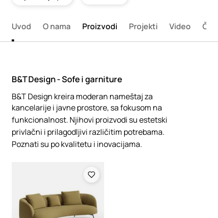
Uvod
O nama
Proizvodi
Projekti
Video
Član
B&T Design - Sofe i garniture
B&T Design kreira moderan nameštaj za
kancelarije i javne prostore, sa fokusom na
funkcionalnost. Njihovi proizvodi su estetski
privlačni i prilagodljivi različitim potrebama.
Poznati su po kvalitetu i inovacijama.
Loading