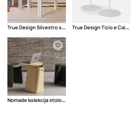
T
rue Design Silvestro stočići
T
rue Design Tizio e Caio stočić
Loading
N
omade kolekcija stolova