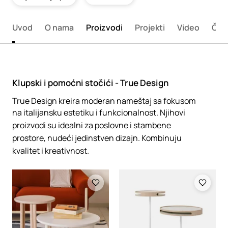
Uvod
O nama
Proizvodi
Projekti
Video
Član
Klupski i pomoćni stočići - True Design
True Design kreira moderan nameštaj sa fokusom
na italijansku estetiku i funkcionalnost. Njihovi
proizvodi su idealni za poslovne i stambene
prostore, nudeći jedinstven dizajn. Kombinuju
kvalitet i kreativnost.
Loading
Loading