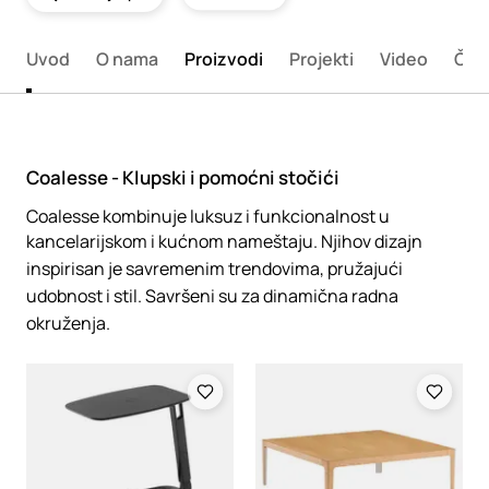
Uvod
O nama
Proizvodi
Projekti
Video
Član
Coalesse - Klupski i pomoćni stočići
Coalesse kombinuje luksuz i funkcionalnost u
kancelarijskom i kućnom nameštaju. Njihov dizajn
inspirisan je savremenim trendovima, pružajući
udobnost i stil. Savršeni su za dinamična radna
okruženja.
Loading
Loading