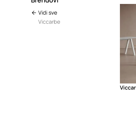
Loadin
Vidi sve
Viccarbe
Viccar