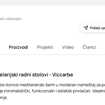
ači i dobavljači
Pošalji up
Proizvodi
Projekti
Video
Članci
larijski radni stolovi - Viccarbe
be donosi mediteranski šarm u moderan nameštaj za po
 je minimalistički, funkcionaln i estetsk privlačan. Idea
nja.