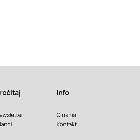
ročitaj
Info
ewsletter
O nama
lanci
Kontakt