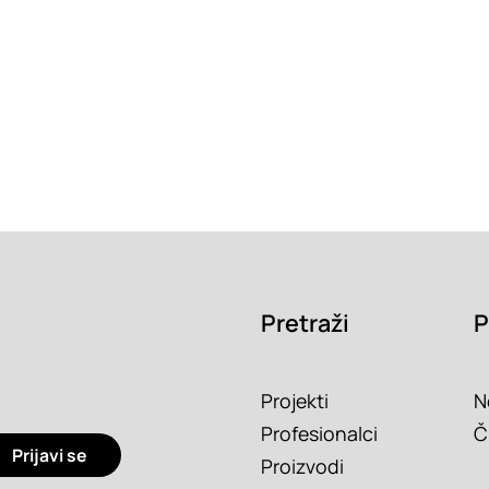
Pretraži
P
Projekti
N
Profesionalci
Č
Prijavi se
Proizvodi