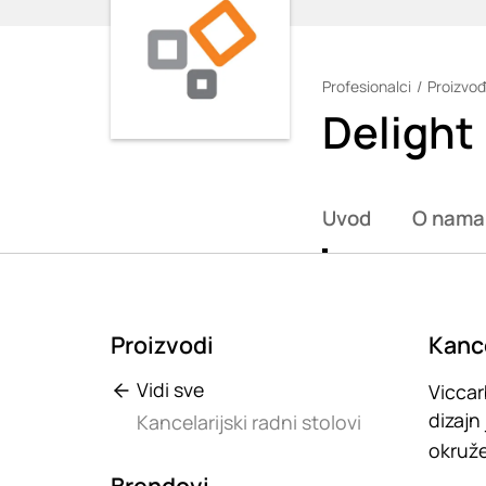
Profesionalci
Proizvođ
Loading
Delight
Uvod
O nama
Proizvodi
Kance
Vidi sve
Viccar
dizajn
Kancelarijski radni stolovi
okruže
Brendovi