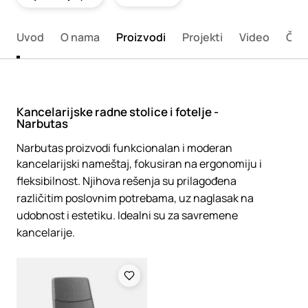
Uvod
O nama
Proizvodi
Projekti
Video
Član
Kancelarijske radne stolice i fotelje -
Narbutas
Narbutas proizvodi funkcionalan i moderan
kancelarijski nameštaj, fokusiran na ergonomiju i
fleksibilnost. Njihova rešenja su prilagođena
različitim poslovnim potrebama, uz naglasak na
udobnost i estetiku. Idealni su za savremene
kancelarije.
Loading