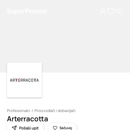
Loading
Loading
Profesionalci
Proizvođači i dobavljači
Arterracotta
Pošalji upit
Sačuvaj