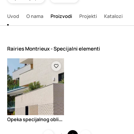
Uvod
O nama
Proizvodi
Projekti
Katalozi
K
Rairies Montrieux - Specijalni elementi
Loading
O
peka specijalnog oblika Traditional Brick