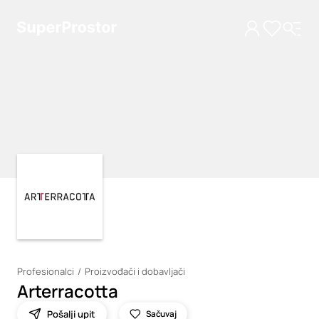
Loading
Loading
Profesionalci
Proizvođači i dobavljači
Arterracotta
Pošalji upit
Sačuvaj