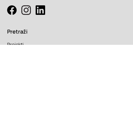
Pretraži
Projekti
Profesionalci
Proizvodi
Pročitaj
Newsletter
Članci
Info