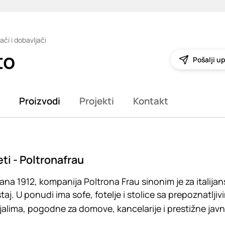
ači i dobavljači
to
Pošalji up
Proizvodi
Projekti
Kontakt
ti - Poltronafrau
na 1912, kompanija Poltrona Frau sinonim je za italijan
aj. U ponudi ima sofe, fotelje i stolice sa prepoznatljiv
jalima, pogodne za domove, kancelarije i prestižne javn