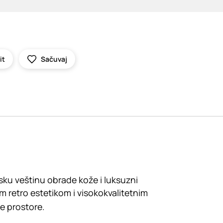
it
Sačuvaj
sku veštinu obrade kože i luksuzni
im retro estetikom i visokokvalitetnim
e prostore.