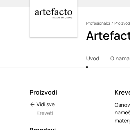
Profesionalci
Proizvođ
Loading
Artefac
Uvod
O nama
Proizvodi
Kreve
Vidi sve
Osnova
namešt
Kreveti
materi
Brendovi