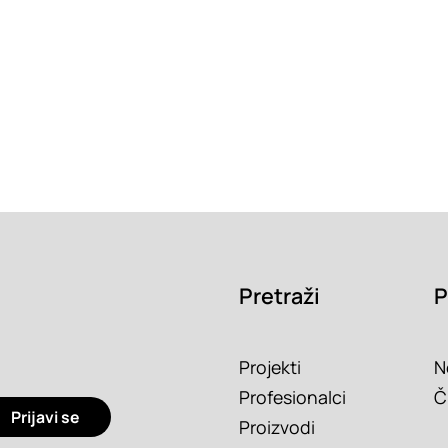
Pretraži
P
Projekti
N
Profesionalci
Č
Prijavi se
Proizvodi