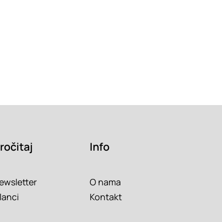
ročitaj
Info
ewsletter
O nama
lanci
Kontakt