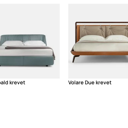
g
Loading
ald krevet
Volare Due krevet