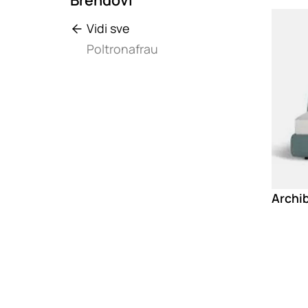
Loadin
Vidi sve
Poltronafrau
Archib