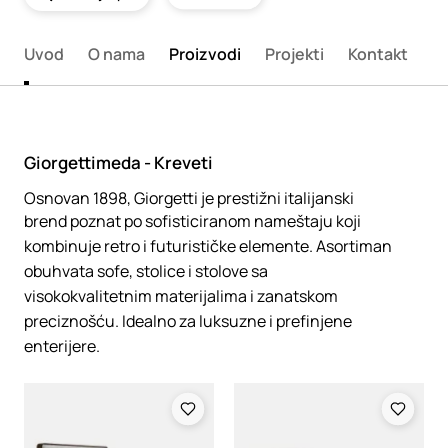
Uvod
O nama
Proizvodi
Projekti
Kontakt
Giorgettimeda - Kreveti
Osnovan 1898, Giorgetti je prestižni italijanski
brend poznat po sofisticiranom nameštaju koji
kombinuje retro i futurističke elemente. Asortiman
obuhvata sofe, stolice i stolove sa
visokokvalitetnim materijalima i zanatskom
preciznošću. Idealno za luksuzne i prefinjene
enterijere.
Loading
Loading