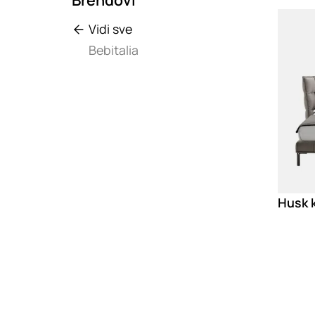
Loadin
Vidi sve
Bebitalia
Husk 