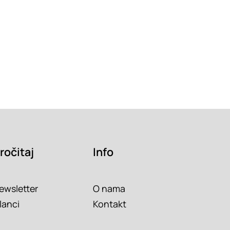
ročitaj
Info
ewsletter
O nama
lanci
Kontakt