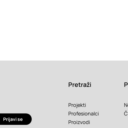
Pretraži
P
Projekti
N
Profesionalci
Č
Prijavi se
Proizvodi