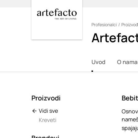
Profesionalci
Proizvođ
Loading
Artefac
Uvod
O nama
Proizvodi
Bebit
Vidi sve
Osnova
namešt
Kreveti
spajaj
Brendovi