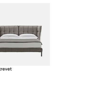
g
krevet