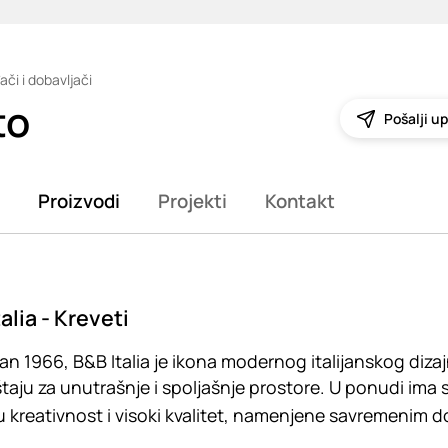
ači i dobavljači
to
Pošalji up
Proizvodi
Projekti
Kontakt
alia - Kreveti
n 1966, B&B Italia je ikona modernog italijanskog diz
aju za unutrašnje i spoljašnje prostore. U ponudi ima sof
u kreativnost i visoki kvalitet, namenjene savremenim 