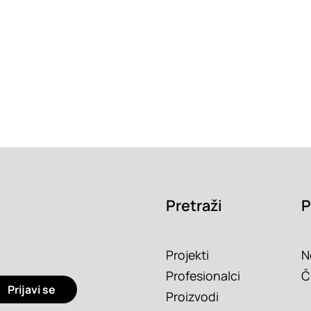
Pretraži
P
Projekti
N
Profesionalci
Č
Prijavi se
Proizvodi