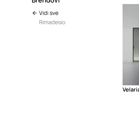
Loadin
Vidi sve
Rimadesio
Velari