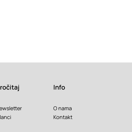
ročitaj
Info
ewsletter
O nama
lanci
Kontakt