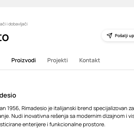
ači i dobavljači
to
Pošalji up
Proizvodi
Projekti
Kontakt
desio
n 1956, Rimadesio je italijanski brend specijalizovan za
nje. Nudi inovativna rešenja sa modernim dizajnom i vi
isticirane enterijere i funkcionalne prostore.