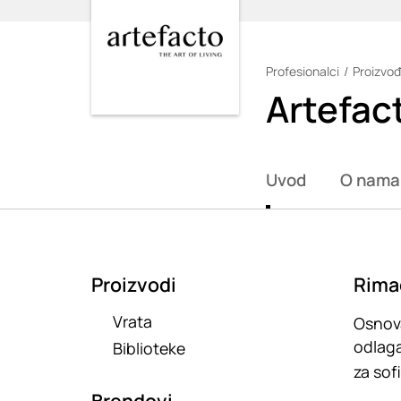
Profesionalci
Proizvođ
Loading
Artefac
Uvod
O nama
Proizvodi
Rima
Vrata
Osnova
odlaga
Biblioteke
za sof
Brendovi