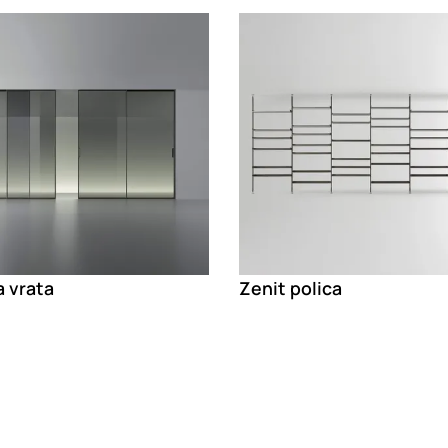
g
Loading
a vrata
Zenit polica