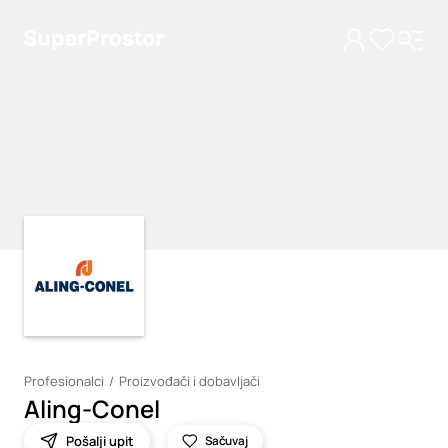
Loading
Loading
Profesionalci
Proizvođači i dobavljači
Aling-Conel
Pošalji upit
Sačuvaj