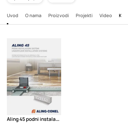
Uvod
O nama
Proizvodi
Projekti
Video
Kata
Loading
Aling 45 podni instalacioni sistemi