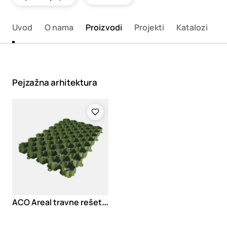
Uvod
O nama
Proizvodi
Projekti
Katalozi
K
Pejzažna arhitektura
Loading
A
CO Areal travne rešetke