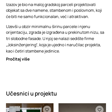
Izazov je bio na maloj gradskoj parceli projektovati
objekat sa dve namene, stambenom i poslovnom, koji
će biti ne samo funkcionalan, već i atraktivan.
Uzevši u obzir minimalnu širinu parcele i njenu
orijentaciju, zgrada je izgrađena u prekinutom nizu, sa
tri slobodne fasade. U njoj se nalazi sedište firme
„Joksinženjering“, koja je ujedno i naručilac projekta,
kao i četiri stambene jedinice.
Pročitaj više
Učesnici u projektu
Loading
Loading