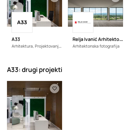
Loading
Loading
R
elja Ivanić Arhitektonska Fotografija
A33
Arhitektura, Projektovanje enterijera
Arhitektonska fotografija
A33: drugi projekti
Loading