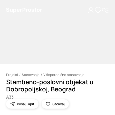
Projekti
Stanovanje
Višeporodično stanovanje
Stambeno-poslovni objekat u
Loading
Dobropoljskoj, Beograd
A33
Pošalji upit
Sačuvaj