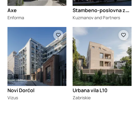
S
tambeno-poslovna zgrada na Bulevaru oslobođenja
Axe
Enforma
Kuzmanov and Partners
Loading
Loading
Novi Dorćol
Urbana vila L10
Vizus
Zabriskie