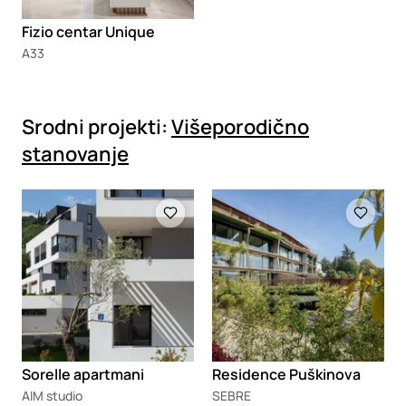
Fizio centar Unique
A33
Srodni projekti:
Višeporodično
stanovanje
Loading
Loading
Sorelle apartmani
Residence Puškinova
AIM studio
SEBRE