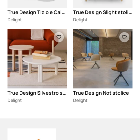
T
rue Design Tizio e Caio stočić
T
rue Design Slight stolica
Delight
Delight
Loading
Loading
T
rue Design Silvestro stočići
True Design Not stolice
Delight
Delight
Loading