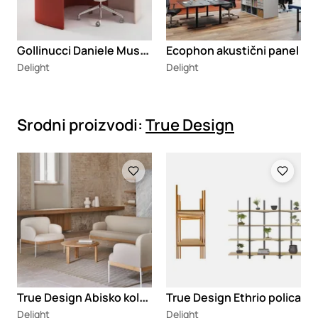
G
ollinucci Daniele Musa akustična ograda
Ecophon akustični panel
Delight
Delight
Srodni proizvodi:
True Design
Loading
Loading
T
rue Design Abisko kolekcija
True Design Ethrio polica
Delight
Delight