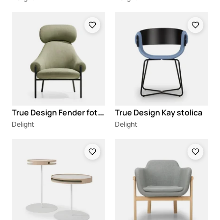
Loading
Loading
T
rue Design Fender fotelja
True Design Kay stolica
Delight
Delight
Loading
Loading