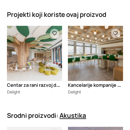
Projekti koji koriste ovaj proizvod
Loading
Loading
C
entar za rani razvoj dece i inkluziju - enterijer
K
ancelarije kompanije Teva
Delight
Delight
Srodni proizvodi:
Akustika