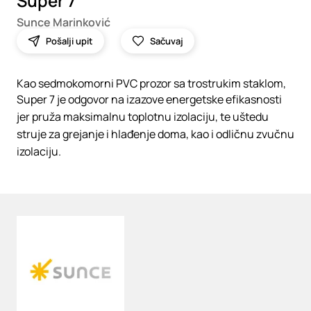
Super 7
Sunce Marinković
Pošalji upit
Sačuvaj
Kao sedmokomorni PVC prozor sa trostrukim staklom,
Super 7 je odgovor na izazove energetske efikasnosti
jer pruža maksimalnu toplotnu izolaciju, te uštedu
struje za grejanje i hlađenje doma, kao i odličnu zvučnu
izolaciju.
Loading