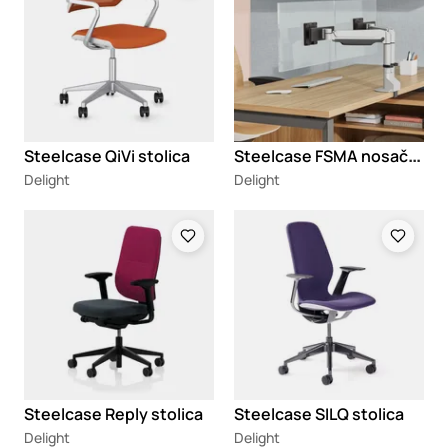
S
teelcase FSMA nosači za monitore
Steelcase QiVi stolica
Delight
Delight
Loading
Loading
Steelcase Reply stolica
Steelcase SILQ stolica
Delight
Delight