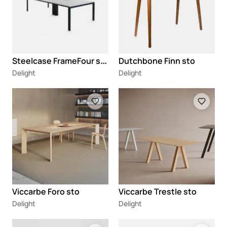
S
teelcase FrameFour sto
Dutchbone Finn sto
Delight
Delight
Loading
Loading
Viccarbe Foro sto
Viccarbe Trestle sto
Delight
Delight
Loading
Loading