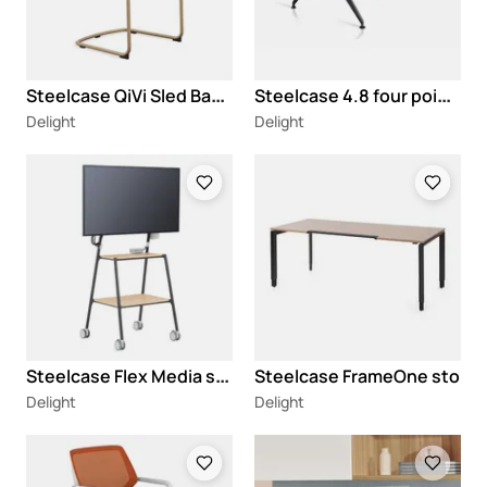
S
teelcase QiVi Sled Base stolica
S
teelcase 4.8 four point eight sto
Delight
Delight
Loading
Loading
S
teelcase Flex Media stalak
Steelcase FrameOne sto
Delight
Delight
Loading
Loading