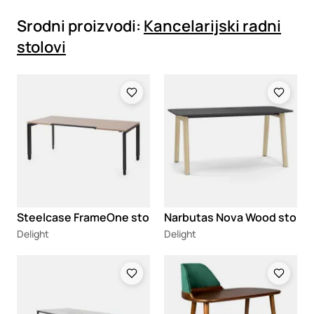
Srodni proizvodi:
Kancelarijski radni
stolovi
Loading
Loading
Steelcase FrameOne sto
Narbutas Nova Wood sto
Delight
Delight
Loading
Loading