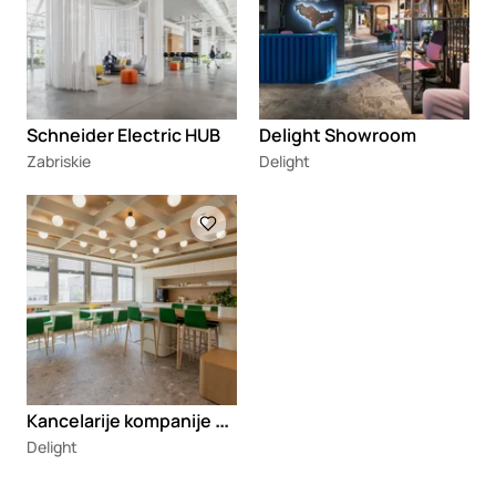
Schneider Electric HUB
Delight Showroom
Zabriskie
Delight
Loading
K
ancelarije kompanije Teva
Delight