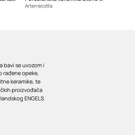
Arterracotta
a bavi se uvozom i
no rađene opeke,
itne keramike, te
ačkih proizvođača
holandskog ENGELS