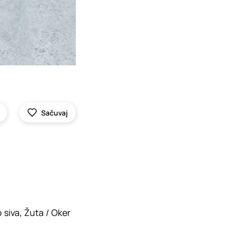
Sačuvaj
 siva, Žuta / Oker