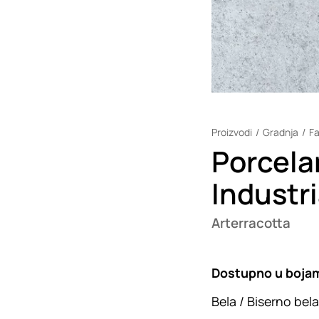
Proizvodi
Gradnja
F
Porcela
Industr
Arterracotta
Dostupno u boja
Bela / Biserno bela