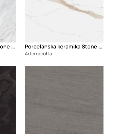
Porcelanska keramika Stone Milos Bianco
Porcelanska keramika Stone Marvel Gold
Arterracotta
Loading