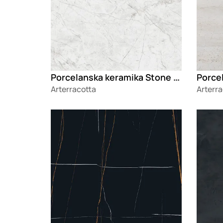
Porcelanska keramika Stone Mystic White
Arterracotta
Arterra
Loading
Loadin