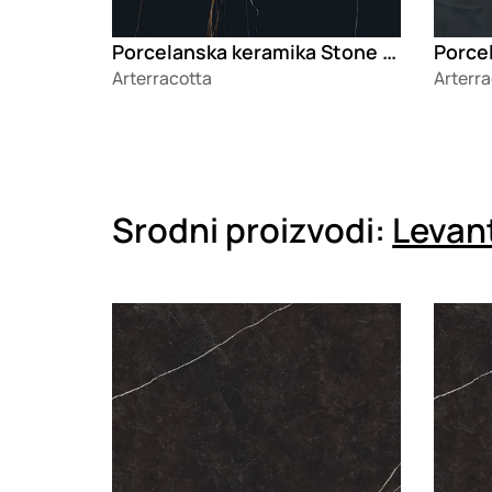
Porcelanska keramika Stone Sahara Noir
Arterracotta
Arterra
Srodni proizvodi:
Levan
Loading
Loadin