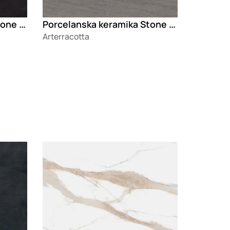
Porcelanska keramika Stone Slate Ebony
Porcelanska keramika Stone Basalto Oscuro
Arterracotta
Loading