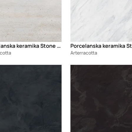
Porcelanska keramika Stone Strattos
cotta
Arterracotta
g
Loading