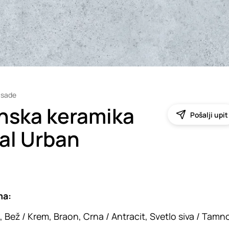
asade
nska keramika
Pošalji upit
ial Urban
ma:
, Bež / Krem, Braon, Crna / Antracit, Svetlo siva / Tamno