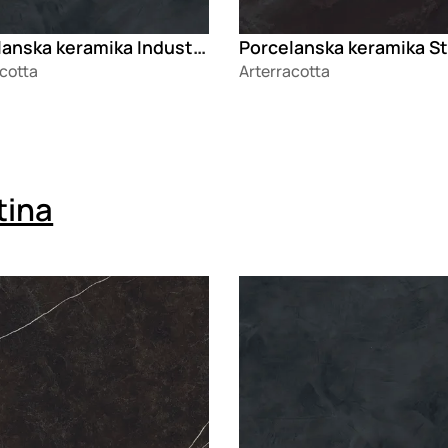
Porcelanska keramika Industrial Nomad Dark
cotta
Arterracotta
tina
g
Loading