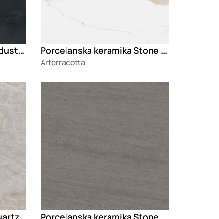
Porcelanska keramika Industrial Nomad Dark
Porcelanska keramika Stone Marvel Gold
Arterracotta
Loading
Porcelanska keramika Quartzite Stone
Porcelanska keramika Stone Basalto Oscuro