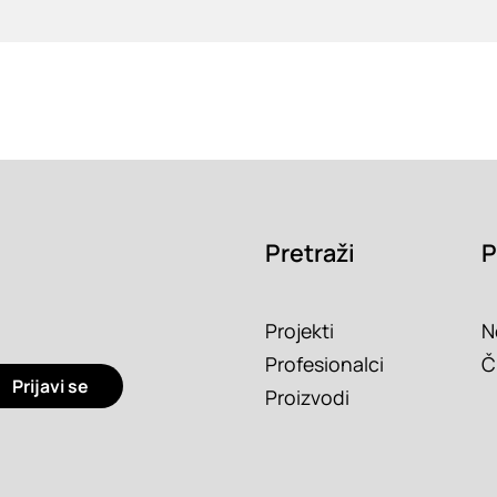
Pretraži
P
Projekti
N
Profesionalci
Č
Prijavi se
Proizvodi