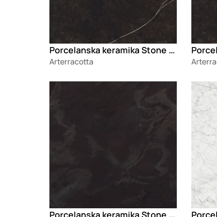
Porcelanska keramika Stone Jasper Black
Arterracotta
Arterra
Loading
Loadin
Porcelanska keramika Stone Slate Ebony