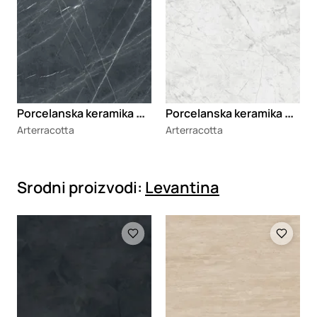
P
orcelanska keramika Stone Tempesta
P
orcelanska keramika Stone Mystic White
Arterracotta
Arterracotta
Srodni proizvodi:
Levantina
Loading
Loading