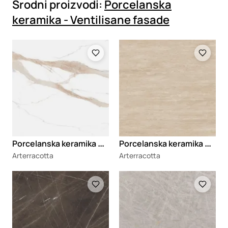
Srodni proizvodi:
Porcelanska
keramika - Ventilisane fasade
Loading
Loading
P
orcelanska keramika Stone Marvel Gold
P
orcelanska keramika Stone Travertino Vecchio
Arterracotta
Arterracotta
Loading
Loading