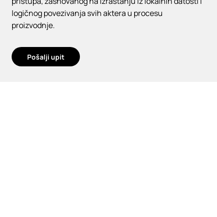
pristupa, zasnovanog na izrastanju iz lokalnih datosti i
logičnog povezivanja svih aktera u procesu
proizvodnje.
Pošalji upit