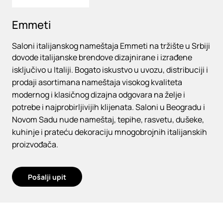
Emmeti
Saloni italijanskog nameštaja Emmeti na tržište u Srbiji
dovode italijanske brendove dizajnirane i izrađene
isključivo u Italiji. Bogato iskustvo u uvozu, distribuciji i
prodaji asortimana nameštaja visokog kvaliteta
modernog i klasičnog dizajna odgovara na želje i
potrebe i najprobirljivijih klijenata. Saloni u Beogradu i
Novom Sadu nude nameštaj, tepihe, rasvetu, dušeke,
kuhinje i prateću dekoraciju mnogobrojnih italijanskih
proizvođača.
Pošalji upit