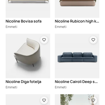
N
icoline Rubicon high krevet
Nicoline Bovisa sofa
Emmeti
Emmeti
Loading
Loading
N
icoline Cairoli Deep sofa
Nicoline Diga fotelja
Emmeti
Emmeti
Loading
Loading