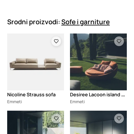
Srodni proizvodi:
Sofe i garniture
Loading
Loading
D
esiree Lacoon island sofa
Nicoline Strauss sofa
Emmeti
Emmeti
Loading
Loading