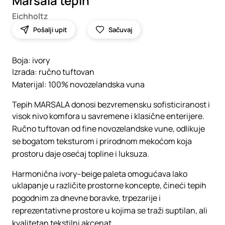
Marsala tepih
Eichholtz
Pošalji upit
Sačuvaj
Boja: ivory
Izrada: ručno tuftovan
Materijal: 100% novozelandska vuna
Tepih MARSALA donosi bezvremensku sofisticiranost i
visok nivo komfora u savremene i klasične enterijere.
Ručno tuftovan od fine novozelandske vune, odlikuje
se bogatom teksturom i prirodnom mekoćom koja
prostoru daje osećaj topline i luksuza.
Harmonična ivory–beige paleta omogućava lako
uklapanje u različite prostorne koncepte, čineći tepih
pogodnim za dnevne boravke, trpezarije i
reprezentativne prostore u kojima se traži suptilan, ali
kvalitetan tekstilni akcenat.