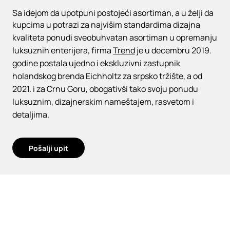
Sa idejom da upotpuni postojeći asortiman, a u želji da
kupcima u potrazi za najvišim standardima dizajna
kvaliteta ponudi sveobuhvatan asortiman u opremanju
luksuznih enterijera, firma
Trend
je u decembru 2019.
godine postala ujedno i ekskluzivni zastupnik
holandskog brenda Eichholtz za srpsko tržište, a od
2021. i za Crnu Goru, obogativši tako svoju ponudu
luksuznim, dizajnerskim nameštajem, rasvetom i
detaljima.
Pošalji upit