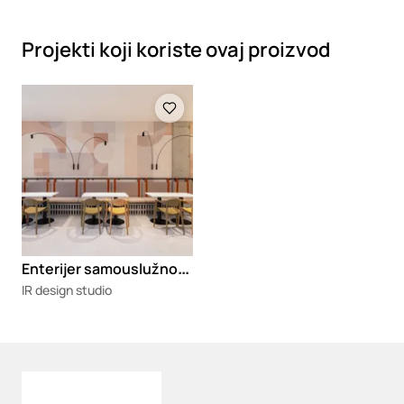
Projekti koji koriste ovaj proizvod
Loading
E
nterijer samouslužnog restorana na Dorćolu
IR design studio
Loading