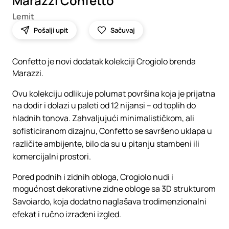
Marazzi Confetto
Lemit
Pošalji upit
Sačuvaj
Confetto je novi dodatak kolekciji Crogiolo brenda
Marazzi.
Ovu kolekciju odlikuje polumat površina koja je prijatna
na dodir i dolazi u paleti od 12 nijansi – od toplih do
hladnih tonova. Zahvaljujući minimalističkom, ali
sofisticiranom dizajnu, Confetto se savršeno uklapa u
različite ambijente, bilo da su u pitanju stambeni ili
komercijalni prostori.
Pored podnih i zidnih obloga, Crogiolo nudi i
mogućnost dekorativne zidne obloge sa 3D strukturom
Savoiardo, koja dodatno naglašava trodimenzionalni
efekat i ručno izrađeni izgled.