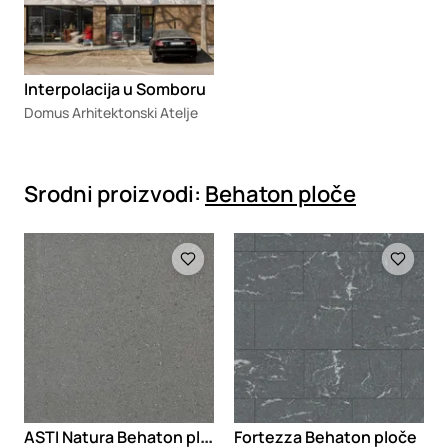
Interpolacija u Somboru
Domus Arhitektonski Atelje
Srodni proizvodi:
Behaton ploče
Loading
Loading
A
STI Natura Behaton ploče
Fortezza Behaton ploče