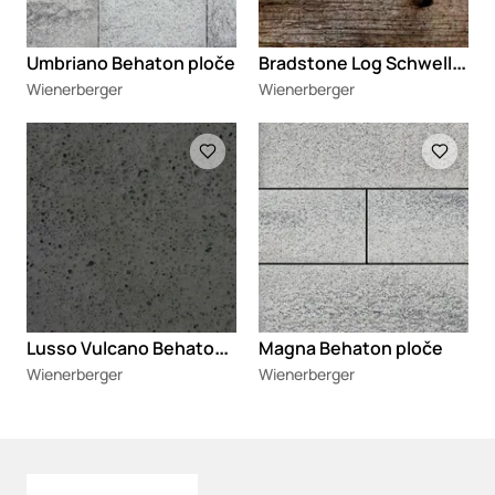
B
radstone Log Schwelle Behaton ploče
Umbriano Behaton ploče
Wienerberger
Wienerberger
Loading
Loading
L
usso Vulcano Behaton ploče
Magna Behaton ploče
Wienerberger
Wienerberger
Loading