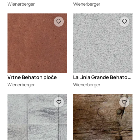
Wienerberger
Wienerberger
Loading
Loading
L
a Linia Grande Behaton ploče
Vrtne Behaton ploče
Wienerberger
Wienerberger
Loading
Loading