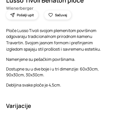
Lusso Tivoli Behaton ploče
Wienerberger
Pošalji upit
Sačuvaj
Ploče Lusso Tivoli svojom plemenitom površinom
odgovaraju tradicionalnom prirodnom kamenu
Travertin. Svojom jasnom formom i prefinjenim
izgledom spajaju stil prošlosti i savremenu estetiku.
Namenjene su pešačkim površinama.
Dostupne su u dve boje i u tri dimenzije: 60x30cm,
90x30cm, 30x30cm.
Debljina svake ploče je 4,5cm.
Varijacije